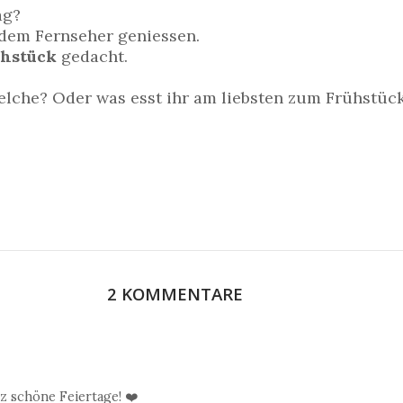
ag?
 dem Fernseher geniessen.
hstück
gedacht.
elche? Oder was esst ihr am liebsten zum Frühstüc
2 KOMMENTARE
z schöne Feiertage! ❤️