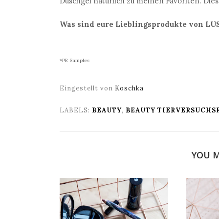
Duschgel natürlich zu meinen Favoriten. Diese
Was sind eure Lieblingsprodukte von LU
*PR Samples
Eingestellt von
Koschka
LABELS:
BEAUTY
,
BEAUTY TIERVERSUCHS
YOU M