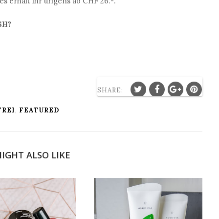
s erhält ihr ürigens ab CHF 26.-.
SH?
SHARE:
FREI
,
FEATURED
IGHT ALSO LIKE