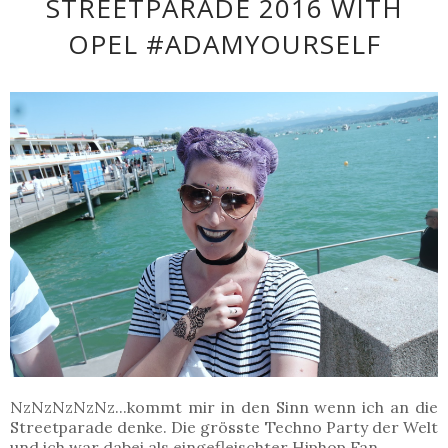
STREETPARADE 2016 WITH
OPEL #ADAMYOURSELF
NzNzNzNzNz...kommt mir in den Sinn wenn ich an die
Streetparade denke. Die grösste Techno Party der Welt
und ich war dabei als eingefleischter Hiphop Fan.